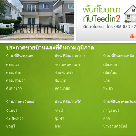
ประกาศขายบ้านและที่ดินตามภูมิภาค
บ้าน-ที่ดินกรุงเทพ
บ้าน-ที่ดินภาคกลาง
บ้าน-ที่ดินภาคเหนือ
คลองเตย
กรุงเทพมหานคร
เชียงราย
คลองสาน
กำแพงเพชร
เชียงใหม่
คลองสามวา
ชัยนาท
น่าน
คันนายาว
นครนายก
พะเยา
บ้านภาคตะวันออก
บ้าน-ที่ดินภาคใต้
บ้านที่ดินภาคตะวัน
จันทบุรี
กระบี่
กาญจนบุรี
ฉะเชิงเทรา
ชุมพร
ตาก
ชลบุรี
ตรัง
ประจวบคีรีขันธ์