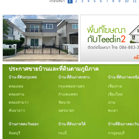
«ก่อนหน้า
1
2
3
4
5
6
7
8
9
10
11
ประกาศขายบ้านและที่ดินตามภูมิภาค
บ้าน-ที่ดินกรุงเทพ
บ้าน-ที่ดินภาคกลาง
บ้าน-ที่ดินภาคเหนื
คลองเตย
กรุงเทพมหานคร
เชียงราย
คลองสาน
กำแพงเพชร
เชียงใหม่
คลองสามวา
ชัยนาท
น่าน
คันนายาว
นครนายก
พะเยา
บ้านภาคตะวันออก
บ้าน-ที่ดินภาคใต้
บ้านที่ดินภาคตะวั
จันทบุรี
กระบี่
กาญจนบุรี