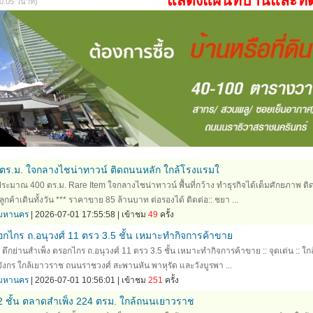
แสดงแผนที่บ้านและที่
05 วินาที)
 ตร.ม. ใจกลางไชน่าทาวน์ ติดถนนหลัก ใกล้โรงแรมใ
ระมาณ 400 ตร.ม. Rare Item ใจกลางไชน่าทาวน์ พื้นที่กว้าง ทำธุรกิจได้เต็มศักยภาพ ติ
กค้าเดินทั้งวัน *** ราคาขาย 85 ล้านบาท ต่อรองได้ ติดต่อ:: ชยา ...
ทพมหานคร
| 2026-07-01 17:55:58 | เข้าชม
49
ครั้ง
อกไกร ถ.อนุวงศ์ 11 ตรว 3.5 ชั้น เหมาะทำกิจการค้าขาย
ึกย่านสำเพ็ง ตรอกไกร ถ.อนุวงศ์ 11 ตรว 3.5 ชั้น เหมาะทำกิจการค้าขาย :: จุดเด่น :: ใกล
ังกร ใกล้เยาวราช ถนนราชวงศ์ สะพานหัน พาหุรัด และวังบูรพา ...
ทพมหานคร
| 2026-07-01 10:56:01 | เข้าชม
251
ครั้ง
2 ชั้น ตลาดสำเพ็ง 224 ตรม. ใกล้ถนนเยาวราช