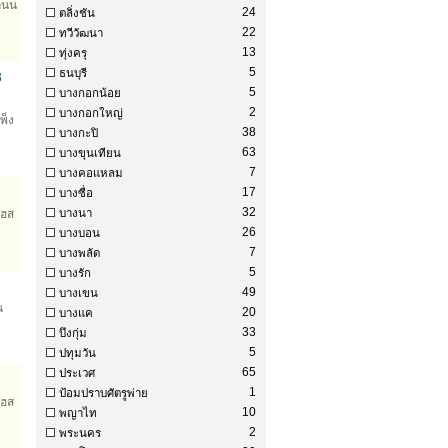
ถนน
24
ตลิ่งชัน
22
ทวีวัฒนา
13
ทุ่งครุ
5
ธนบุรี
8
5
บางกอกน้อย
2
บางกอกใหญ่
พ็ง
38
บางกะปิ
63
บางขุนเทียน
7
บางคอแหลม
17
บางซื่อ
32
โฮส
บางนา
26
บางบอน
7
บางพลัด
5
บางรัก
49
บางเขน
น
20
บางแค
33
บึงกุ่ม
5
ปทุมวัน
65
ประเวศ
1
ป้อมปราบศัตรูพ่าย
โฮส
10
พญาไท
2
พระนคร