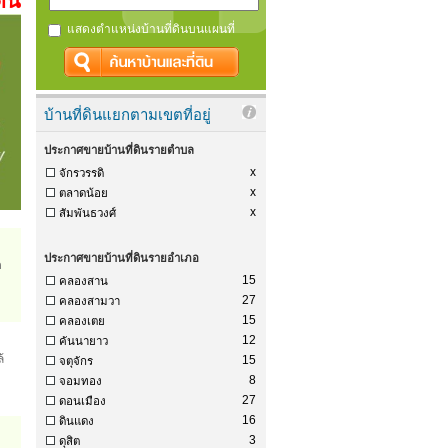
ดิน
แสดงตำแหน่งบ้านที่ดินบนแผนที่
บ้านที่ดินแยกตามเขตที่อยู่
ประกาศขายบ้านที่ดินรายตำบล
x
จักรวรรดิ
x
ตลาดน้อย
x
สัมพันธวงศ์
ประกาศขายบ้านที่ดินรายอำเภอ
ด
15
คลองสาน
27
คลองสามวา
15
คลองเตย
12
คันนายาว
้
15
จตุจักร
8
จอมทอง
27
ดอนเมือง
16
ดินแดง
3
ดุสิต