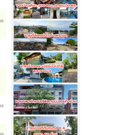
999
ขายบ้านเดี่ยว 200 ตรว. ซ.สุขุมวิท 65...
เข้าชม
7320
ครั้ง
ขายที่ดินริมแม่น้ำเจ้าพระยา 11 ไร่ 2 งาน
95 ตรว....
เข้าชม
4198
ครั้ง
ขายบ้าน 2 หลังติด ขนาด 2 ไร่ กับ 3 ไร่
แขวงช่องนนทรี...
เข้าชม
4150
ครั้ง
999
ขายอพาร์ทเมนท์ ติดถนน ซอยท่าข้าม...
เข้าชม
3416
ครั้ง
999