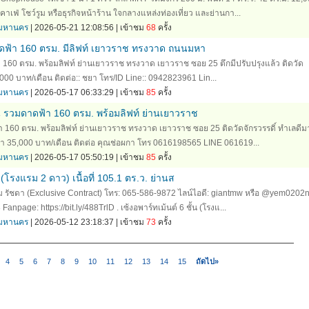
าเฟ่ โชว์รูม หรือธุรกิจหน้าร้าน ใจกลางแหล่งท่องเที่ยว และย่านกา...
ทพมหานคร
| 2026-05-21 12:08:56 | เข้าชม
68
ครั้ง
ดาดฟ้า 160 ตรม. มีลิฟท์ เยาวราช ทรงวาด ถนนมหา
้า 160 ตรม. พร้อมลิฟท์ ย่านเยาวราช ทรงวาด เยาวราช ซอย 25 ตึกมีปรับปรุงแล้ว ติดวัด
5,000 บาท/เดือน ติดต่อ:: ชยา โทร/ID Line:: 0942823961 Lin...
ทพมหานคร
| 2026-05-17 06:33:29 | เข้าชม
85
ครั้ง
ั้น รวมดาดฟ้า 160 ตรม. พร้อมลิฟท์ ย่านเยาวราช
ฟ้า 160 ตรม. พร้อมลิฟท์ ย่านเยาวราช ทรงวาด เยาวราช ซอย 25 ติดวัดจักรวรรดิ์ ทำเลดีม
ช่า 35,000 บาท/เดือน ติดต่อ คุณช่อผกา โทร 0616198565 LINE 061619...
ทพมหานคร
| 2026-05-17 05:50:19 | เข้าชม
85
ครั้ง
น (โรงแรม 2 ดาว) เนื้อที่ 105.1 ตร.ว. ย่านส
 รัชดา (Exclusive Contract) โทร: 065-586-9872 ไลน์ไอดี: giantmw หรือ @yem0202
 Fanpage: https://bit.ly/488TrlD . เซ้งอพาร์ทเม้นต์ 6 ชั้น (โรงแ...
ทพมหานคร
| 2026-05-12 23:18:37 | เข้าชม
73
ครั้ง
4
5
6
7
8
9
10
11
12
13
14
15
ถัดไป»