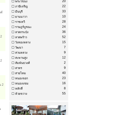
20
พระโขนง
22
ภาษีเจริญ
33
มีนบุรี
ศ์
10
ยานนาวา
28
ราชเทวี
24
ราษฎร์บูรณะ
36
ลาดกระบัง
42
52
ลาดพร้าว
15
วังทองหลาง
7
วัฒนา
9
สวนหลวง
12
สะพานสูง
42
2
สัมพันธวงศ์
9
สาทร
40
สายไหม
23
หนองจอก
16
หนองแขม
น 2
8
หลักสี่
55
ห้วยขวาง
น