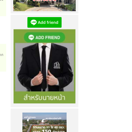
ขายบ้านศศิมณฑล (ซอยศศิมณฑล 4)...
เข้าชม
4475
ครั้ง
าก
n