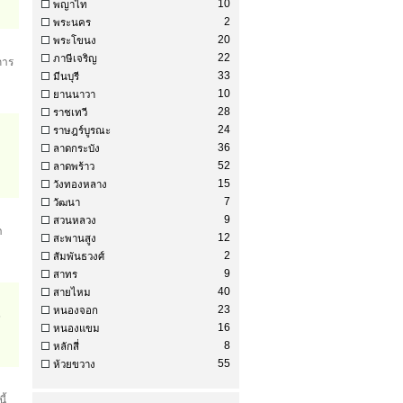
10
พญาไท
2
พระนคร
20
พระโขนง
22
ภาษีเจริญ
การ
33
มีนบุรี
10
ยานนาวา
28
ราชเทวี
24
ราษฎร์บูรณะ
36
ลาดกระบัง
52
ลาดพร้าว
15
วังทองหลาง
7
วัฒนา
9
สวนหลวง
า
12
สะพานสูง
2
สัมพันธวงศ์
9
สาทร
40
สายไหม
23
หนองจอก
5
16
หนองแขม
8
หลักสี่
55
ห้วยขวาง
ี้