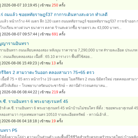
| 2026-08-07 10:19:45 | เข้าชม
250
ครั้ง
1ไร่ ถมแล้ว ซอยหทัยราษฎร์37 กาการเดินทางสะดวก ทำเลดี
 ถมแล้ว หน้ากว้าง 44 เมตร ลึก 120 เมตร ถนนหทัยราษฎร์ ซอยหทัยราษฎร์37 การเข้าออก 
้โรงเรียน ทางด่วนฯ ธนาคาร ตลาด ร้านสะดวกซื้อ ขายตรว.ละ 43,000 บาทร...
| 2026-08-07 09:57:44 | เข้าชม
691
ครั้ง
 ปัญญารามอินทรา
ญญารามอินทรา ถนนเลียบคลองสอง หลังมุม ราคาขาย 7,290,000 บาท #รายละเอียด ประเภท
ตั้ง : ถนนเลียบคลองสอง เนื้อที่ : 65.10 ตารางวา พื้นที่ใช้สอย...
| 2026-08-06 15:49:23 | เข้าชม
13
ครั้ง
มตรีจิตร 2 สามวาตะวันออก คลองสามวา 75+65 ตรว
 เนื้อที่ 75 + 65 ตรว หน้ากว้าง 19 เมตร ซอย ไมตรีจิตร 2 ถนน นิมิตรใหม่ เขตคลองสามว
นที่ใกล้เคียง – โรงพยาบาลรัตนประชารักษ์ – สถานีตำรวจนครบาลน...
| 2026-08-06 08:44:22 | เข้าชม
219
ครั้ง
ค.ซี. รามอินทรา 6 พระยาสุเรนทร์ 45
้าส์ เค.ซี. รามอินทรา 6 พระยาสุเรนทร์ 45 หน้าบ้านไม่ชนใคร ที่ตั้ง : ซอยพระยาสุเรนท์ 4
งสามวา กรุงเทพมหานคร 10510 รายละเอียดทรัพย์ - ทาวน์เฮ้าส์...
| 2026-08-06 04:18:18 | เข้าชม
19
ครั้ง
อินทรา P5
้ทั้งความโอ่อ่า ความเป็นส่วนตัว และพื้นที่ใช้ชีวิตสำหรับครอบครัวขนาดใหญ่ บ้านหลังน