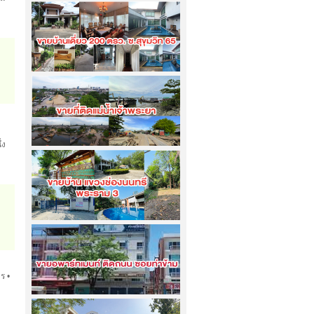
ขายบ้านเดี่ยว 200 ตรว. ซ.สุขุมวิท 65...
เข้าชม
7332
ครั้ง
่ง
ขายที่ดินริมแม่น้ำเจ้าพระยา 11 ไร่ 2 งาน
95 ตรว....
เข้าชม
4203
ครั้ง
ขายบ้าน 2 หลังติด ขนาด 2 ไร่ กับ 3 ไร่
แขวงช่องนนทรี...
เข้าชม
4156
ครั้ง
ร •
ขายอพาร์ทเมนท์ ติดถนน ซอยท่าข้าม...