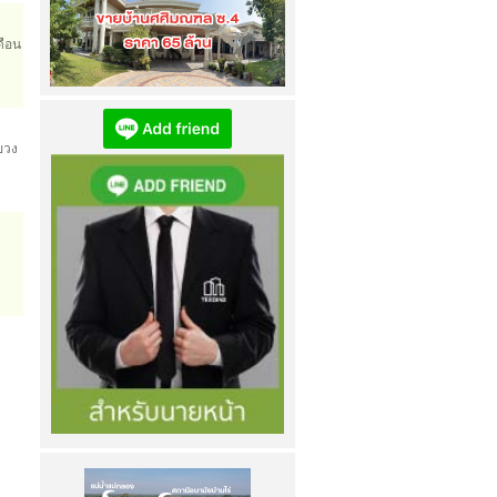
เข้าชม
3423
ครั้ง
ดือน
ขายบ้านศศิมณฑล (ซอยศศิมณฑล 4)...
เข้าชม
4479
ครั้ง
ขวง