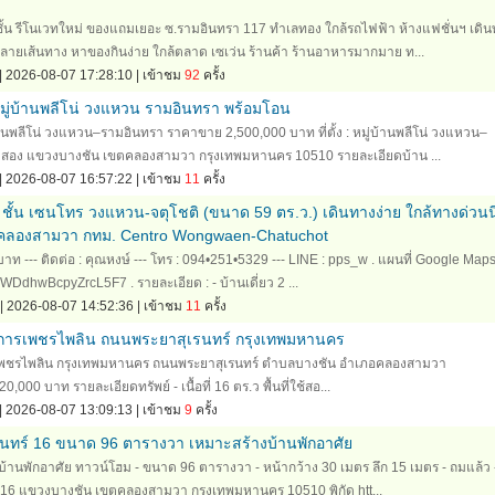
ั้น รีโนเวทใหม่ ของแถมเยอะ ซ.รามอินทรา 117 ทำเลทอง ใกล้รถไฟฟ้า ห้างแฟชั่นฯ เดิ
ลายเส้นทาง หาของกินง่าย ใกล้ตลาด เซเว่น ร้านค้า ร้านอาหารมากมาย ท...
| 2026-08-07 17:28:10 | เข้าชม
92
ครั้ง
มู่บ้านพลีโน่ วงแหวน รามอินทรา พร้อมโอน
้านพลีโน่ วงแหวน–รามอินทรา ราคาขาย 2,500,000 บาท ที่ตั้ง : หมู่บ้านพลีโน่ วงแหวน–
สอง แขวงบางชัน เขตคลองสามวา กรุงเทพมหานคร 10510 รายละเอียดบ้าน ...
| 2026-08-07 16:57:22 | เข้าชม
11
ครั้ง
2 ชั้น เซนโทร วงแหวน-จตุโชติ (ขนาด 59 ตร.ว.) เดินทางง่าย ใกล้ทางด่วนน
 คลองสามวา กทม. Centro Wongwaen-Chatuchot
าท --- ติดต่อ : คุณหงษ์ --- โทร : 094•251•5329 --- LINE : pps_w . แผนที่ Google Maps
WDdhwBcpyZrcL5F7 . รายละเอียด : - บ้านเดี่ยว 2 ...
| 2026-08-07 14:52:36 | เข้าชม
11
ครั้ง
งการเพชรไพลิน ถนนพระยาสุเรนทร์ กรุงเทพมหานคร
รเพชรไพลิน กรุงเทพมหานคร ถนนพระยาสุเรนทร์ ตำบลบางชัน อำเภอคลองสามวา
00 บาท รายละเอียดทรัพย์ - เนื้อที่ 16 ตร.ว พื้นที่ใช้สอ...
| 2026-08-07 13:09:13 | เข้าชม
9
ครั้ง
รนทร์ 16 ขนาด 96 ตารางวา เหมาะสร้างบ้านพักอาศัย
งบ้านพักอาศัย ทาวน์โฮม - ขนาด 96 ตารางวา - หน้ากว้าง 30 เมตร ลึก 15 เมตร - ถมแล้ว 
์ 16 แขวงบางชัน เขตคลองสามวา กรุงเทพมหานคร 10510 พิกัด htt...