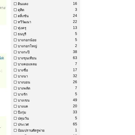
16
ดินแดง
นทาง
3
ดุสิต
24
ตลิ่งชัน
22
ทวีวัฒนา
13
ทุ่งครุ
5
ธนบุรี
5
บางกอกน้อย
2
บางกอกใหญ่
38
บางกะปิ
ิด
63
บางขุนเทียน
7
บางคอแหลม
17
บางซื่อ
 :
32
บางนา
26
บางบอน
7
บางพลัด
5
บางรัก
49
บางเขน
20
บางแค
33
บึงกุ่ม
5
ปทุมวัน
65
ประเวศ
-
1
ป้อมปราบศัตรูพ่าย