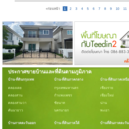
«ก่อนหน้า
1
2
3
4
5
6
7
8
9
10
11
ประกาศขายบ้านและที่ดินตามภูมิภาค
บ้าน-ที่ดินกรุงเทพ
บ้าน-ที่ดินภาคกลาง
บ้าน-ที่ดินภาคเหนื
คลองเตย
กรุงเทพมหานคร
เชียงราย
คลองสาน
กำแพงเพชร
เชียงใหม่
คลองสามวา
ชัยนาท
น่าน
คันนายาว
นครนายก
พะเยา
บ้านภาคตะวันออก
บ้าน-ที่ดินภาคใต้
บ้านที่ดินภาคตะวั