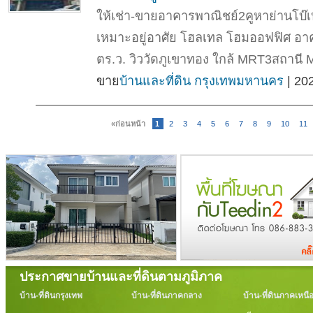
ให้เช่า-ขายอาคารพาณิชย์2คูหาย่านโบ๊
เหมาะอยู่อาศัย โฮลเทล โฮมออฟฟิศ อาค
ตร.ว. วิววัดภูเขาทอง ใกล้ MRT3สถานี
ขาย
บ้านและที่ดิน กรุงเทพมหานคร
| 20
«ก่อนหน้า
1
2
3
4
5
6
7
8
9
10
11
ประกาศขายบ้านและที่ดินตามภูมิภาค
บ้าน-ที่ดินกรุงเทพ
บ้าน-ที่ดินภาคกลาง
บ้าน-ที่ดินภาคเหนื