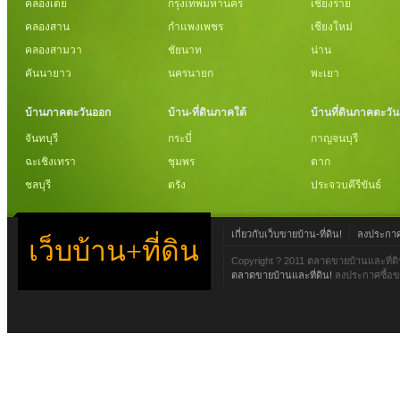
คลองเตย
กรุงเทพมหานคร
เชียงราย
คลองสาน
กำแพงเพชร
เชียงใหม่
คลองสามวา
ชัยนาท
น่าน
คันนายาว
นครนายก
พะเยา
บ้านภาคตะวันออก
บ้าน-ที่ดินภาคใต้
บ้านที่ดินภาคตะวั
จันทบุรี
กระบี่
กาญจนบุรี
ฉะเชิงเทรา
ชุมพร
ตาก
ชลบุรี
ตรัง
ประจวบคีรีขันธ์
เกี่ยวกับเว็บขายบ้าน-ที่ดิน!
ลงประกาศข
เว็บบ้าน+ที่ดิน
Copyright ? 2011 ตลาดขายบ้านและที่ดิ
ตลาดขายบ้านและที่ดิน!
ลงประกาศซื้อขา