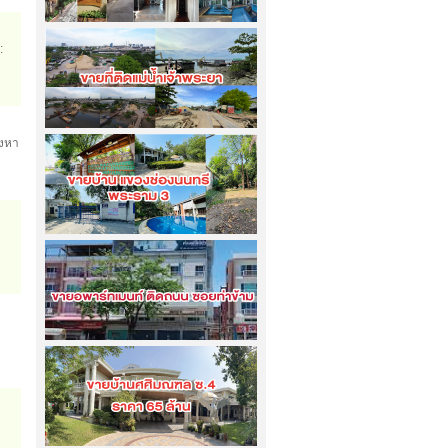
ขายบ้านเดี่ยว 200 ตรว. ซ.สุขุมวิท 65...
:
เข้าชม
7326
ครั้ง
ขายที่ดินริมแม่น้ำเจ้าพระยา 11 ไร่ 2 งาน
องหา
95 ตรว....
เข้าชม
4202
ครั้ง
ขายบ้าน 2 หลังติด ขนาด 2 ไร่ กับ 3 ไร่
แขวงช่องนนทรี...
เข้าชม
4153
ครั้ง
ขายอพาร์ทเมนท์ ติดถนน ซอยท่าข้าม...
เข้าชม
3421
ครั้ง