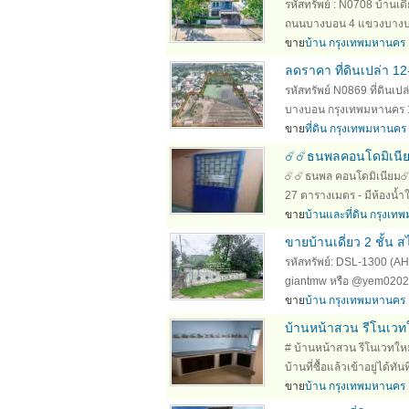
รหัสทรัพย์ : N0708 บ้านเด
ถนนบางบอน 4 แขวงบางบอน
ขาย
บ้าน กรุงเทพมหานคร
ลดราคา ที่ดินเปล่า 1
รหัสทรัพย์ N0869 ที่ดินเ
บางบอน กรุงเทพมหานคร 101
ขาย
ที่ดิน กรุงเทพมหานคร
☄️☄️ธนพลคอนโดมิเนีย
☄️☄️ธนพล คอนโดมิเนียม☄️☄
27 ตารางเมตร - มีห้องน้
ขาย
บ้านและที่ดิน กรุงเ
ขายบ้านเดี่ยว 2 ชั้
รหัสทรัพย์: DSL-1300 (AH
giantmw หรือ @yem0202n F
ขาย
บ้าน กรุงเทพมหานคร
บ้านหน้าสวน รีโนเวทใ
# บ้านหน้าสวน รีโนเวทให
บ้านที่ซื้อแล้วเข้าอยู่ได้ทั
ขาย
บ้าน กรุงเทพมหานคร