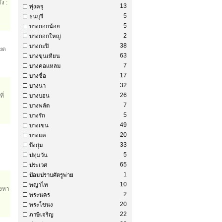
ง :
13
ทุ่งครุ
5
ธนบุรี
5
บางกอกน้อย
2
บางกอกใหญ่
38
บางกะปิ
เขต
63
บางขุนเทียน
7
บางคอแหลม
17
บางซื่อ
32
บางนา
ี่
26
บางบอน
7
บางพลัด
5
บางรัก
49
บางเขน
20
บางแค
33
บึงกุ่ม
5
ปทุมวัน
65
ประเวศ
1
ป้อมปราบศัตรูพ่าย
10
พญาไท
องหา
2
พระนคร
20
พระโขนง
22
ภาษีเจริญ