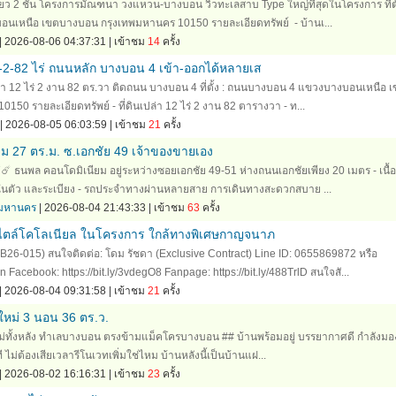
ี่ยว 2 ชั้น โครงการมัณฑนา วงแหวน-บางบอน วิวทะเลสาบ Type ใหญ่ที่สุดในโครงการ ที่ตั้
เหนือ เขตบางบอน กรุงเทพมหานคร 10150 รายละเอียดทรัพย์ - บ้านเ...
| 2026-08-06 04:37:31 | เข้าชม
14
ครั้ง
2-2-82 ไร่ ถนนหลัก บางบอน 4 เข้า-ออกได้หลายเส
ปล่า 12 ไร่ 2 งาน 82 ตร.วา ติดถนน บางบอน 4 ที่ตั้ง : ถนนบางบอน 4 แขวงบางบอนเหนือ 
50 รายละเอียดทรัพย์ - ที่ดินเปล่า 12 ไร่ 2 งาน 82 ตารางวา - ท...
| 2026-08-05 06:03:59 | เข้าชม
21
ครั้ง
ม 27 ตร.ม. ซ.เอกชัย 49 เจ้าของขายเอง
️ ธนพล คอนโดมิเนียม อยู่ระหว่างซอยเอกชัย 49-51 ห่างถนนเอกชัยเพียง 20 เมตร - เนื้อท
ำในตัว และระเบียง - รถประจำทางผ่านหลายสาย การเดินทางสะดวกสบาย ...
ทพมหานคร
| 2026-08-04 21:43:33 | เข้าชม
63
ครั้ง
น สไตล์โคโลเนียล ในโครงการ ใกล้ทางพิเศษกาญจนาภ
B26-015) สนใจติดต่อ: โดม รัชดา (Exclusive Contract) Line ID: 0655869872 หรือ
acebook: https://bit.ly/3vdegO8 Fanpage: https://bit.ly/488TrlD สนใจสั...
| 2026-08-04 09:31:58 | เข้าชม
21
ครั้ง
หม่ 3 นอน 36 ตร.ว.
ม่ทั้งหลัง ทำเลบางบอน ตรงข้ามแม็คโครบางบอน ## บ้านพร้อมอยู่ บรรยากาศดี กำลังม
นที ไม่ต้องเสียเวลารีโนเวทเพิ่มใช่ไหม บ้านหลังนี้เป็นบ้านแฝ...
| 2026-08-02 16:16:31 | เข้าชม
23
ครั้ง