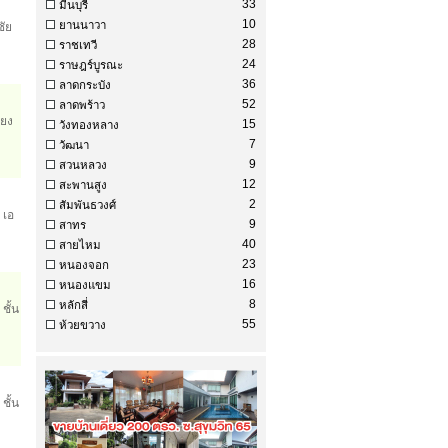
33
มีนบุรี
10
ยานนาวา
ชัย
28
ราชเทวี
24
ราษฎร์บูรณะ
36
ลาดกระบัง
52
ลาดพร้าว
ียง
15
วังทองหลาง
7
วัฒนา
9
สวนหลวง
12
สะพานสูง
2
สัมพันธวงศ์
 เอ
9
สาทร
40
สายไหม
23
หนองจอก
16
หนองแขม
8
หลักสี่
ชั้น
55
ห้วยขวาง
ชั้น