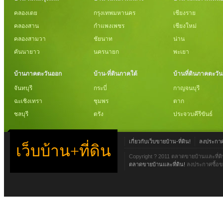
คลองเตย
กรุงเทพมหานคร
เชียงราย
คลองสาน
กำแพงเพชร
เชียงใหม่
คลองสามวา
ชัยนาท
น่าน
คันนายาว
นครนายก
พะเยา
บ้านภาคตะวันออก
บ้าน-ที่ดินภาคใต้
บ้านที่ดินภาคตะวั
จันทบุรี
กระบี่
กาญจนบุรี
ฉะเชิงเทรา
ชุมพร
ตาก
ชลบุรี
ตรัง
ประจวบคีรีขันธ์
เกี่ยวกับเว็บขายบ้าน-ที่ดิน!
ลงประกาศข
เว็บบ้าน+ที่ดิน
Copyright ? 2011 ตลาดขายบ้านและที่ดิ
ตลาดขายบ้านและที่ดิน!
ลงประกาศซื้อขา