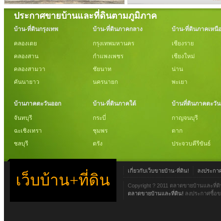
ประกาศขายบ้านและที่ดินตามภูมิภาค
บ้าน-ที่ดินกรุงเทพ
บ้าน-ที่ดินภาคกลาง
บ้าน-ที่ดินภาคเหนื
คลองเตย
กรุงเทพมหานคร
เชียงราย
คลองสาน
กำแพงเพชร
เชียงใหม่
คลองสามวา
ชัยนาท
น่าน
คันนายาว
นครนายก
พะเยา
บ้านภาคตะวันออก
บ้าน-ที่ดินภาคใต้
บ้านที่ดินภาคตะวั
จันทบุรี
กระบี่
กาญจนบุรี
ฉะเชิงเทรา
ชุมพร
ตาก
ชลบุรี
ตรัง
ประจวบคีรีขันธ์
เกี่ยวกับเว็บขายบ้าน-ที่ดิน!
ลงประกาศข
เว็บบ้าน+ที่ดิน
Copyright ? 2011 ตลาดขายบ้านและที่ดิ
ตลาดขายบ้านและที่ดิน!
ลงประกาศซื้อขา