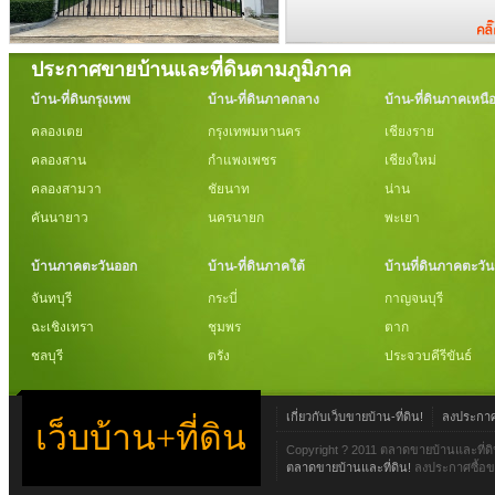
ประกาศขายบ้านและที่ดินตามภูมิภาค
บ้าน-ที่ดินกรุงเทพ
บ้าน-ที่ดินภาคกลาง
บ้าน-ที่ดินภาคเหนื
คลองเตย
กรุงเทพมหานคร
เชียงราย
คลองสาน
กำแพงเพชร
เชียงใหม่
คลองสามวา
ชัยนาท
น่าน
คันนายาว
นครนายก
พะเยา
บ้านภาคตะวันออก
บ้าน-ที่ดินภาคใต้
บ้านที่ดินภาคตะวั
จันทบุรี
กระบี่
กาญจนบุรี
ฉะเชิงเทรา
ชุมพร
ตาก
ชลบุรี
ตรัง
ประจวบคีรีขันธ์
เกี่ยวกับเว็บขายบ้าน-ที่ดิน!
ลงประกาศข
เว็บบ้าน+ที่ดิน
Copyright ? 2011 ตลาดขายบ้านและที่ดิ
ตลาดขายบ้านและที่ดิน!
ลงประกาศซื้อขา