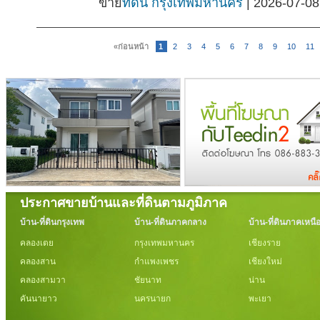
ขาย
ที่ดิน กรุงเทพมหานคร
| 2026-07-08
«ก่อนหน้า
1
2
3
4
5
6
7
8
9
10
11
ประกาศขายบ้านและที่ดินตามภูมิภาค
บ้าน-ที่ดินกรุงเทพ
บ้าน-ที่ดินภาคกลาง
บ้าน-ที่ดินภาคเหนื
คลองเตย
กรุงเทพมหานคร
เชียงราย
คลองสาน
กำแพงเพชร
เชียงใหม่
คลองสามวา
ชัยนาท
น่าน
คันนายาว
นครนายก
พะเยา