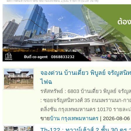
ผลการค้นหาประกาศขายบ้านและที่ดิน 2,631 รายการ (0.19 วินาที)
จองด่วน บ้านเดี่ยว พิบูลย์ จรัญสน
ไฟฉ
รหัสทรัพย์ : 6803 บ้านเดี่ยว พิบูลย์ จร
: ซอยจรัญสนิทวงศ์ 35 ถนนพรานนก-ก
ตลิ่งชัน กรุงเทพมหานคร 10170 รายละเอีย
ขาย
บ้าน กรุงเทพมหานคร
| 2026-08-06 
Th-122 : ทาวน์เฮ้าส์ 2 ชั้น 30 ตร.