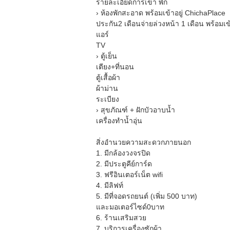
รายละเอียดการเข้า พัก
› ห้องพักสะอาด พร้อมเข้าอยู่ ChichaPlace
ประกัน2 เดือนจ่ายล่วงหน้า 1 เดือน พร้อมเ
แอร์
TV
› ตู้เย็น
เตียง+ที่นอน
ตู้เสื้อผ้า
ผ้าม่าน
ระเบียง
› สุขภัณฑ์ + ฝักบัวอาบน้ำ
เครื่องทำน้ำอุ่น
สิ่งอำนวยความสะดวกภายนอก
1. มีกล้องวงจรปิด
2. มีประตูคีย์การ์ด
3. ฟรีอินเตอร์เน็ต wifi
4. มีลิฟท์
5. มีที่จอดรถยนต์ (เพิ่ม 500 บาท)
และมอเตอร์ไซด์0บาท
6. ร้านเสริมสวย
7. บริการเครื่องซักผ้า