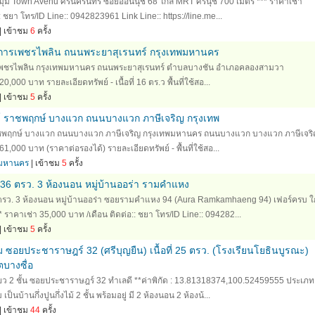
งมุม Town Avenu ศรีนครินทร์ ซอยอ่อนนุช 68 ใกล้ MRT ศรีนุช 700 เมตร *** ราคาเช่า
: ชยา โทร/ID Line:: 0942823961 Link Line:: https://line.me...
| เข้าชม
6
ครั้ง
งการเพชรไพลิน ถนนพระยาสุเรนทร์ กรุงเทพมหานคร
รเพชรไพลิน กรุงเทพมหานคร ถนนพระยาสุเรนทร์ ตำบลบางชัน อำเภอคลองสามวา
00 บาท รายละเอียดทรัพย์ - เนื้อที่ 16 ตร.ว พื้นที่ใช้สอ...
| เข้าชม
5
ครั้ง
ล์ ราชพฤกษ์ บางแวก ถนนบางแวก ภาษีเจริญ กรุงเทพ
ราชพฤกษ์ บางแวก ถนนบางแวก ภาษีเจริญ กรุงเทพมหานคร ถนนบางแวก บางแวก ภาษีเจร
000 บาท (ราคาต่อรองได้) รายละเอียดทรัพย์ - พื้นที่ใช้สอ...
ทพมหานคร
| เข้าชม
5
ครั้ง
ั้น 36 ตรว. 3 ห้องนอน หมู่บ้านออร่า รามคำแหง
 36 ตรว. 3 ห้องนอน หมู่บ้านออร่า ซอยรามคำแหง 94 (Aura Ramkamhaeng 94) เฟอร์ครบ ใ
ราคาเช่า 35,000 บาท /เดือน ติดต่อ:: ชยา โทร/ID Line:: 094282...
| เข้าชม
5
ครั้ง
มุม ซอยประชาราษฎร์ 32 (ศรีบุญยืน) เนื้อที่ 25 ตรว. (โรงเรียนโยธินบูรณะ)
บางซื่อ
ดี่ยว 2 ชั้น ซอยประชาราษฎร์ 32 ทำเลดี **ค่าพิกัด : 13.81318374,100.52459555 ประเภท
 เป็นบ้านกึ่งปูนกึ่งไม้ 2 ชั้น พร้อมอยู่ มี 2 ห้องนอน 2 ห้องน้...
| เข้าชม
44
ครั้ง