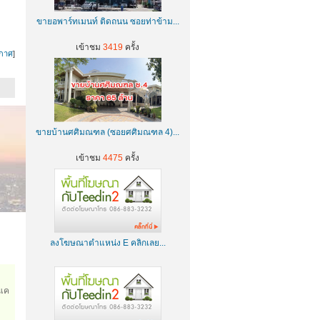
ขายอพาร์ทเมนท์ ติดถนน ซอยท่าข้าม...
เข้าชม
3419
ครั้ง
กาศ
]
ขายบ้านศศิมณฑล (ซอยศศิมณฑล 4)...
เข้าชม
4475
ครั้ง
ลงโฆษณาตำแหน่ง E คลิกเลย...
แค