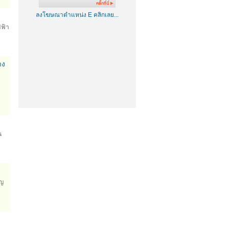
ลงโฆษณาตำแหน่ง E คลิกเลย...
ฟฟ้า
าง
น
ิญ