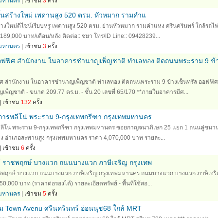
ทพมหานคร
| เข้าชม
3
ครั้ง
ั้นสร้างใหม่ เพดานสูง 520 ตรม. หัวหมาก รามคำแ
ร้างใหม่ดีไซน์เรียบหรู เพดานสูง 520 ตรม. ย่านหัวหมาก รามคำแหง ศรีนครินทร์ ใกล้รถไ
189,000 บาท/เดือน/หลัง ติดต่อ:: ชยา โทร/ID Line:: 09428239...
ทพมหานคร
| เข้าชม
3
ครั้ง
 ออฟฟิศ สำนักงาน ในอาคารชำนาญเพ็ญชาติ ทำเลทอง ติดถนนพระราม 9 ข้
ฟิศ สำนักงาน ในอาคารชำนาญเพ็ญชาติ ทำเลทอง ติดถนนพระราม 9 ข้างเซ็นทรัล ออฟฟิศ
ญชาติ - ขนาด 209.77 ตร.ม. - ชั้น 20 เลขที่ 65/170 **ภายในอาคารมีศ...
| เข้าชม
132
ครั้ง
งการพลีโน่ พระราม 9-กรุงเทพกรีฑา กรุงเทพมหานคร
พลีโน่ พระราม 9-กรุงเทพกรีฑา กรุงเทพมหานคร ซอยกาญจนาภิเษก 25 แยก 1 ถนนคู่ขนา
ง อำเภอสะพานสูง กรุงเทพมหานคร ราคา 4,070,000 บาท รายละ...
| เข้าชม
6
ครั้ง
ล์ ราชพฤกษ์ บางแวก ถนนบางแวก ภาษีเจริญ กรุงเทพ
ราชพฤกษ์ บางแวก ถนนบางแวก ภาษีเจริญ กรุงเทพมหานคร ถนนบางแวก บางแวก ภาษีเจร
000 บาท (ราคาต่อรองได้) รายละเอียดทรัพย์ - พื้นที่ใช้สอ...
ทพมหานคร
| เข้าชม
5
ครั้ง
ุม Town Avenu ศรีนครินทร์ อ่อนนุช68 ใกล้ MRT