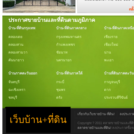
ประกาศขายบ้านและที่ดินตามภูมิภาค
บ้าน-ที่ดินกรุงเทพ
บ้าน-ที่ดินภาคกลาง
บ้าน-ที่ดินภาคเหนื
คลองเตย
กรุงเทพมหานคร
เชียงราย
คลองสาน
กำแพงเพชร
เชียงใหม่
คลองสามวา
ชัยนาท
น่าน
คันนายาว
นครนายก
พะเยา
บ้านภาคตะวันออก
บ้าน-ที่ดินภาคใต้
บ้านที่ดินภาคตะวั
จันทบุรี
กระบี่
กาญจนบุรี
ฉะเชิงเทรา
ชุมพร
ตาก
ชลบุรี
ตรัง
ประจวบคีรีขันธ์
เกี่ยวกับเว็บขายบ้าน-ที่ดิน!
ลงประกาศข
เว็บบ้าน+ที่ดิน
Copyright ? 2011 ตลาดขายบ้านและที่ดิ
ตลาดขายบ้านและที่ดิน!
ลงประกาศซื้อขา