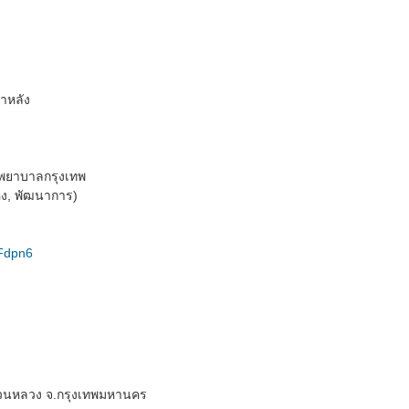
าหลัง
งพยาบาลกรุงเทพ
หง, พัฒนาการ)
Fdpn6
นหลวง จ.กรุงเทพมหานคร