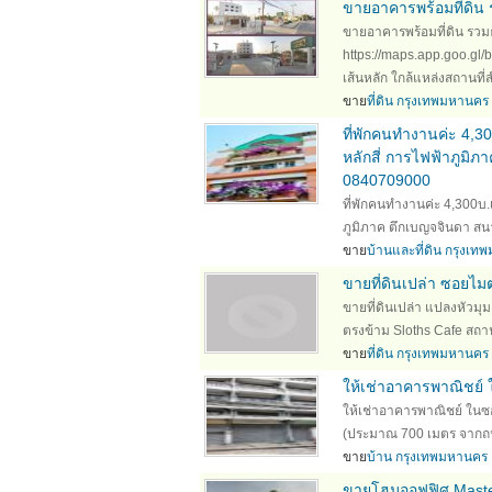
ขายอาคารพร้อมที่ดิน 
ขายอาคารพร้อมที่ดิน รวม
https://maps.app.goo.g
เส้นหลัก ใกล้แหล่งสถานที่ส
ขาย
ที่ดิน กรุงเทพมหานคร
ที่พักคนทำงานค่ะ 4,3
หลักสี่ การไฟฟ้าภูมิภ
0840709000
ที่พักคนทำงานค่ะ 4,300บ.
ภูมิภาค ตึกเบญจจินดา สนา
ขาย
บ้านและที่ดิน กรุงเ
ขายที่ดินเปล่า ซอยไ
ขายที่ดินเปล่า แปลงหัวมุม
ตรงข้าม Sloths Cafe สถา
ขาย
ที่ดิน กรุงเทพมหานคร
ให้เช่าอาคารพาณิชย์
ให้เช่าอาคารพาณิชย์ ใน
(ประมาณ 700 เมตร จากถนน
ขาย
บ้าน กรุงเทพมหานคร
ขายโฮมออฟฟิศ Mast