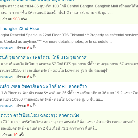
ระหว่าง อุดมสุข34-36 สุขุมวิท 103 ใกล้ Central Bangna, Bangkok Mall เข้าออกได้ทั้
บางนา-ตราด 4ชั้น 3ห้องนอน 5ห้องน้ำ ชั้น1-2 ตกแต่งสวยงาม หลังมุม ว...
| เข้าชม
908
ครั้ง
Thonglor 22nd Floor
nglor Peaceful Spacious 22nd Floor BTS Ekkamai ***Property sales/rental service
e. Contact us anytime.*** For more details, photos, or to schedule ...
ทพมหานคร
| เข้าชม
6
ครั้ง
นด์ วุฒากาศ 57 เฟอร์ครบ ใกล้ BTS วุฒากาศ
 แกรนด์ คอนโดมิเนียม วุฒากาศ 57 ใกล้ BTS วุฒากาศ ที่ตั้ง : ถนนวุฒากาศ 57 แขวงบ
คร 10150 รายละเอียดทรัพย์ - คอนโด Low-rise สูง 8 ชั้น ห้องอยู่ชั้...
ทพมหานคร
| เข้าชม
6
ครั้ง
บบลิว เพลส รัชดาภิเษก 36 ใกล้ MRT ลาดพร้าว
J.W.Place เจ ดับบลิว เพลส รัชดาภิเษก 36 ที่ตั้ง : ซอยรัชดาภิเษก 36 แยก 19-2 แขวงจัน
านคร 10900 รายละเอียดทรัพย์ - คอนโด Low-rise สูง 5 ชั้น ห้อ...
ทพมหานคร
| เข้าชม
5
ครั้ง
3 ตร.วา คาริเบียนโฮม ฉลองกรุง ลาดกระบัง
ยว 73.1 ตร.วา คาริเบียนโฮม ฉลองกรุง ลาดกระบัง ที่ตั้ง : แขวงลำปลาทิว เขตลาดกระบัง
ียดทรัพย์ - บ้านเดี่ยว 2 ชั้น เนื้อที่ 73.1 ตารางวา พื้นที่ใ...
| เข้าชม
10
ครั้ง