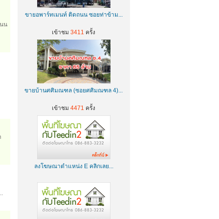
ขายอพาร์ทเมนท์ ติดถนน ซอยท่าข้าม...
ถนน
เข้าชม
3411
ครั้ง
ขายบ้านศศิมณฑล (ซอยศศิมณฑล 4)...
เข้าชม
4471
ครั้ง
า
ลงโฆษณาตำแหน่ง E คลิกเลย...
.