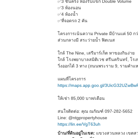
✅3 ชั้นครึ่ง ห้องรับแขก Double Volume
✅3 ห้องนอน
✅4 ห้องน้ำ
✅ที่จอดรถ 2 คัน
โครงการเน้นความ Private มีบ้านแค่ 50 กว่
ส่วนกลางมี สระว่ายน้ำ ฟิตเนส
ใกล้ The Nine, เสรีมาร์เก็ต หาของกินง่าย
ใกล้ โรงพยาบาลสมิติเวช ศรีนครินทร์, โร
วิ่งออกได้ 3 ทาง (ถนนพระราม 9, รามคำแ
แผนที่โครงการ
https://maps.app.goo.gl/3UicG32UZwBw
ให้เช่า 85,000 บาท/เดือน
สนใจติดต่อ: คุณ ณกัณฑ์ 097-282-5652
Line: @ntgpropertyhouse
https://lin.ee/VgT63uh
บ้าน/ที่ดินอยู่ในเขต:
แขวงสวนหลวง เขตสว