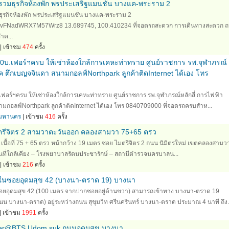
รวมธุรกิจห้องพัก พรประเสริฐแมนชั่น บางแค-พระราม 2
ธุรกิจห้องพัก พรประเสริฐแมนชั่น บางแค-พระราม 2
l/bvFNadWRX7M57Wrz8 13.689745, 100.410234 ที่จอดรถสะดวก การเดินทางสะดวก 
ำค...
| เข้าชม
474
ครั้ง
00บ.เฟอร์ฯครบ ให้เช่าห้องใกล้การเคหะท่าทราย ศูนย์ราชการ รพ.จุฬาภรณ์
าค ตึกเบญจจินดา สนามกอลฟ์Northpark ลูกค้าติดInternet ได้เอง โทร
เฟอร์ฯครบ ให้เช่าห้องใกล้การเคหะท่าทราย ศูนย์ราชการ รพ.จุฬาภรณ์หลักสี่ การไฟฟ้า
มกอลฟ์Northpark ลูกค้าติดInternet ได้เอง โทร 0840709000 ที่จอดรถครบสำห...
ทพมหานคร
| เข้าชม
416
ครั้ง
มตรีจิตร 2 สามวาตะวันออก คลองสามวา 75+65 ตรว
 เนื้อที่ 75 + 65 ตรว หน้ากว้าง 19 เมตร ซอย ไมตรีจิตร 2 ถนน นิมิตรใหม่ เขตคลองสามว
นที่ใกล้เคียง – โรงพยาบาลรัตนประชารักษ์ – สถานีตำรวจนครบาลน...
| เข้าชม
216
ครั้ง
 ในซอยอุดมสุข 42 (บางนา-ตราด 19) บางนา
ซอยอุดมสุข 42 (100 เมตร จากปากซอยอยู่ด้านขวา) สามารถเข้าทาง บางนา-ตราด 19
 บางนา-ตราด) อยู่ระหว่างถนน สุขุมวิท ศรีนครินทร์ บางนา-ตราด ประมาณ 4 นาที ถึง..
| เข้าชม
1991
ครั้ง
er@BTS Udom suk ถนนอุดมสุข บางนา