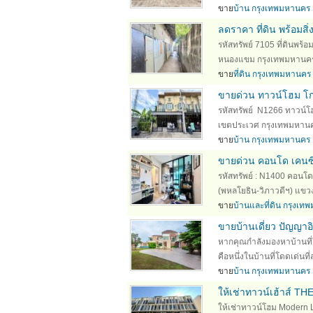
ขาย
บ้าน กรุงเทพมหานคร
ลดราคา ที่ดิน พร้อมส
รหัสทรัพย์ 7105 ที่ดินพร
หนองแขม กรุงเทพมหานคร 10
ขาย
ที่ดิน กรุงเทพมหานคร
ขายด่วน ทาวน์โฮม โกล
รหัสทรัพย์ N1266 ทาวน์โฮม
เขตประเวศ กรุงเทพมหานคร 1
ขาย
บ้าน กรุงเทพมหานคร
ขายด่วน คอนโด เคนซิ
รหัสทรัพย์ : N1400 คอนโด 
(พหลโยธิน-วิภาวดีฯ) แขว
ขาย
บ้านและที่ดิน กรุงเ
ขายบ้านเดี่ยว ปัญญา
หากคุณกำลังมองหาบ้านที่ให
คือหนึ่งในบ้านที่โดดเด่นท
ขาย
บ้าน กรุงเทพมหานคร
ให้เช่าทาวน์เฮ้าส์ T
ให้เช่าทาวน์โฮม Modern 