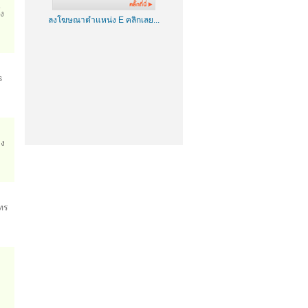
ง
ลงโฆษณาตำแหน่ง E คลิกเลย...
s
าง
ทร