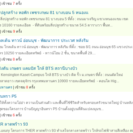
| เข้าชม
7
ครั้ง
ิ่งปลูกสร้าง หอพัก เพชรเกษม 81 บางบอน 5 หนองแ
้อมสิ่งปลูกสร้าง หอพัก เพชรเกษม 81 บางบอน 5 ที่ตั้ง : ถนนมาเจริญ แขวงหนองแขม เขต
160 รายละเอียด - ที่ดินพร้อมสิ่งปลูกสร้าง ขนาด 54.5 ตารางวา พื้นท...
| เข้าชม
9
ครั้ง
เด้น ทาวน์ อ่อนนุช - พัฒนาการ ประเวศ หลังริม
 โกลเด้น ทาวน์ อ่อนนุช - พัฒนาการ หลังริม ที่ตั้ง : ซอย 8/1 ถนน อ่อนนุช 65 แขวงประ
0250 รายละเอียดทรัพย์ - ทาวน์โฮม 2 ชั้น, ขนาดพื้นที่ 29....
| เข้าชม
8
ครั้ง
งตัน เกษตร แคมปัส ใกล้ BTS สถานีบางบัว
Kensington Kaset-Campus ใกล้ BTS บางบัว ติด รั้ว ม.เกษตร ที่ตั้ง : ถนนตัดใหม่
งลาดยาว เขตจตุจักร กรุงเทพมหานคร 10900 รายละเอียดทรัพย์ - คอนโด Hig...
ทพมหานคร
| เข้าชม
8
ครั้ง
อินทรา P5
้ทั้งความโอ่อ่า ความเป็นส่วนตัว และพื้นที่ใช้ชีวิตสำหรับครอบครัวขนาดใหญ่ บ้านหลังน
ี่สุดของโครงการ บ้านปัญญาอินทรา P5 บ้านตั้งอยู่บนที่ดินแปลงมุมข...
| เข้าชม
6
ครั้ง
HER ลาดพร้าว 93
Luxury โครงการ THER ลาดพร้าว 93 ทำเลใจกลางลาดพร้าว ใกล้รถไฟฟ้าสายสีเหลือง สถ