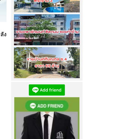
เข้าชม
4195
ครั้ง
ขายบ้าน 2 หลังติด ขนาด 2 ไร่ กับ 3 ไร่
แขวงช่องนนทรี...
ลัง
เข้าชม
4145
ครั้ง
ขายอพาร์ทเมนท์ ติดถนน ซอยท่าข้าม...
เข้าชม
3411
ครั้ง
ขายบ้านศศิมณฑล (ซอยศศิมณฑล 4)...
เข้าชม
4471
ครั้ง