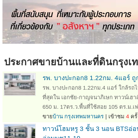
ประกาศขาย
บ้านและที่ดิน
กรุง
รพ. บางปะกอก8 1.22กม. 4แอร์ ถู
รพ. บางปะกอก8 1.22กม.4 แอร์ ใกล้รถไ
ที่สุดใน เอกชัย-กาญจนาภิเษก ทาวน์เฮาส
650 ม. 17ตร.ว.พื้นที่ใช้สอย 105 ตร.ม.เ
ขาย
บ้าน กรุงเทพมหานคร
| เข้าชม
4
ครั้
ทาวน์โฮมหรู 3 ชั้น 3 นอน BTSอ่อ