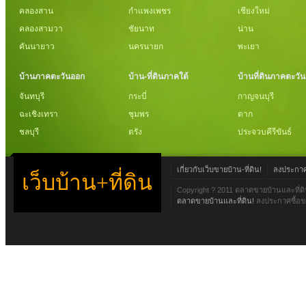
คลองสาน
กำแพงเพชร
เชียงใหม่
คลองสามวา
ชัยนาท
น่าน
คันนายาว
นครนายก
พะเยา
บ้านภาคตะวันออก
บ้าน-ที่ดินภาคใต้
บ้านที่ดินภาคตะวั
จันทบุรี
กระบี่
กาญจนบุรี
ฉะเชิงเทรา
ชุมพร
ตาก
ชลบุรี
ตรัง
ประจวบคีรีขันธ์
เกี่ยวกับเว็บขายบ้าน-ที่ดิน!
ลงประกาศข
เว็บบ้าน+ที่ดิน
Copyright ? 2011 ตลาดขายบ้านและที่ดิ
ตลาดขายบ้านและที่ดิน!
ลงประกาศซื้อขา