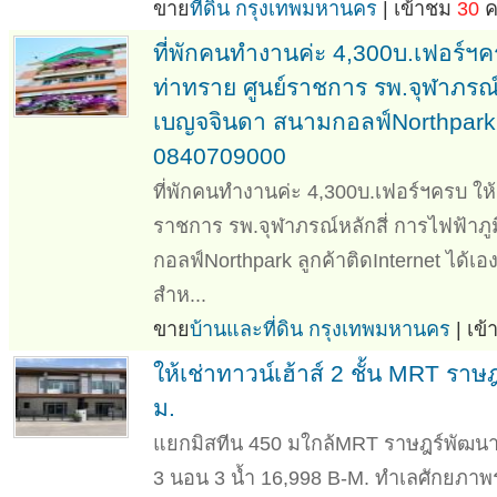
ขาย
ที่ดิน กรุงเทพมหานคร
| เข้าชม
30
คร
ที่พักคนทำงานค่ะ 4,300บ.เฟอร์ฯค
ท่าทราย ศูนย์ราชการ รพ.จุฬาภรณ์
เบญจจินดา สนามกอลฟ์Northpark ล
0840709000
ที่พักคนทำงานค่ะ 4,300บ.เฟอร์ฯครบ ให้
ราชการ รพ.จุฬาภรณ์หลักสี่ การไฟฟ้าภ
กอลฟ์Northpark ลูกค้าติดInternet ได้
สำห...
ขาย
บ้านและที่ดิน กรุงเทพมหานคร
| เข
ให้เช่าทาวน์เฮ้าส์ 2 ชั้น MRT รา
ม.
แยกมิสทีน 450 มใกล้MRT ราษฎร์พัฒนา 800
3 นอน 3 น้ำ 16,998 B-M. ทำเลศักยภา