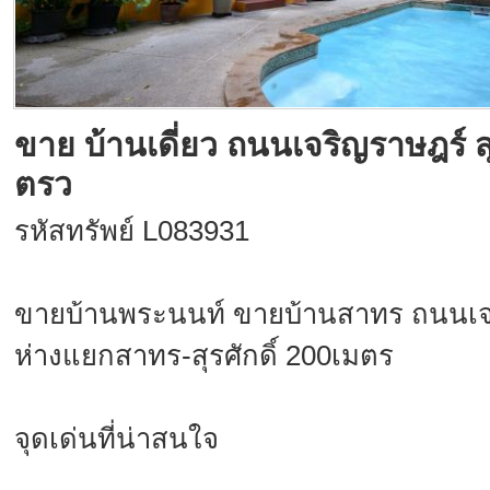
ขาย บ้านเดี่ยว ถนนเจริญราษฎร์ ส
ตรว
รหัสทรัพย์ L083931
ขายบ้านพระนนท์ ขายบ้านสาทร ถนนเจ
ห่างแยกสาทร-สุรศักดิ์ 200เมตร
จุดเด่นที่น่าสนใจ